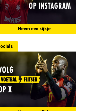
Neem een kijkje
ocials