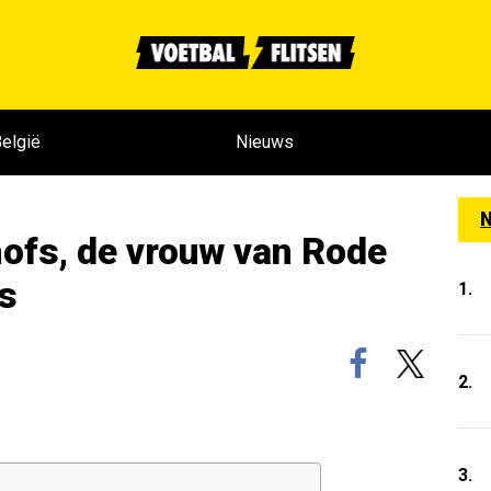
elgië
Nieuws
N
hofs, de vrouw van Rode
s
1.
2.
3.