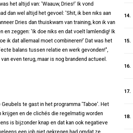
as het altijd van: 'Waauw, Dries!' Ik vond
ad dan wel altijd het gevoel: 'Shit, ik ben niks aan
14.
nneer Dries dan thuiskwam van training, kon ik van
 en zeggen: 'Ik doe niks en dat voelt lamlendig! Ik
 hoe ik dat allemaal moet combineren!' Dat was het
15.
rfecte balans tussen relatie en werk gevonden!",
 van even terug, maar is nog brandend actueel.
16.
17.
e Geubels te gast in het programma 'Taboe'. Het
n krijgen en de clichés die regelmatig worden
18.
ens is bijzonder knap en dat kan ook negatieve
 weleens een job niet gekregen had omdat ze