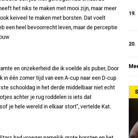
heeft het niks te maken met mooi zijn, maar meer
19.
 ook keiveel te maken met borsten. Dat voelt
heb een heel bevoorrecht leven, maar de perceptie
rouw
20.
Mee
amte en onzekerheid die ik voelde als puber, Door
 ik in één zomer tijd van een A-cup naar een D-cup
ste schooldag in het derde middelbaar niet echt
S
jes achter je rug roddelen is iets dat
sof je hele wereld in elkaar stort", vertelde Kat.
tars had vroeger namelijk grote borsten en liet