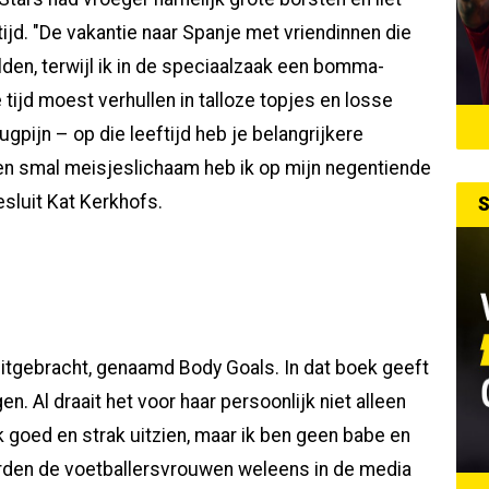
ijd. "De vakantie naar Spanje met vriendinnen die
elden, terwijl ik in de speciaalzaak een bomma-
ijd moest verhullen in talloze topjes en losse
ugpijn – op die leeftijd heb je belangrijkere
een smal meisjeslichaam heb ik op mijn negentiende
esluit Kat Kerkhofs.
S
itgebracht, genaamd Body Goals. In dat boek geeft
en. Al draait het voor haar persoonlijk niet alleen
ok goed en strak uitzien, maar ik ben geen babe en
rden de voetballersvrouwen wel­eens in de media