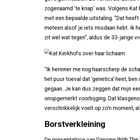
zogenaamd 'te knap' was. Volgens Kat 
met een bepaalde uitstaling. "Dat heeft
meteen alsof je iets misdaan hebt. Ik 
zit wel wat tegen", aldus de 33-jarige v
“Ik herinner me nog haarscherp de scha
het puur toeval dat ‘genetica’ heet, ben
gegaan. Je kan dus zeggen dat mijn eer
onopgemerkt voorbijging. Dat klasgenoot
verschrikkelijk voelt op zo’n moment, al
Borstverkleining
De presentatrice van Dancing With The S