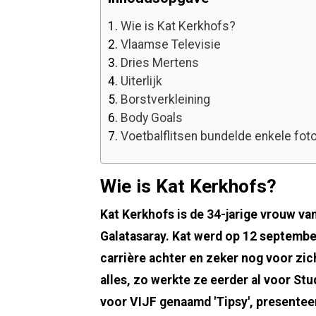
1.
Wie is Kat Kerkhofs?
2.
Vlaamse Televisie
3.
Dries Mertens
4.
Uiterlijk
5.
Borstverkleining
6.
Body Goals
7.
Voetbalflitsen bundelde enkele fot
Wie is Kat Kerkhofs?
Kat Kerkhofs is de 34-jarige vrouw va
Galatasaray. Kat werd op 12 septembe
carrière achter en zeker nog voor zi
alles, zo werkte ze eerder al voor St
voor VIJF genaamd 'Tipsy', presentee