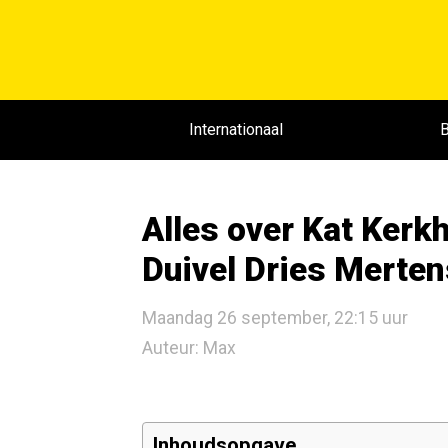
Internationaal
B
Alles over Kat Kerk
Duivel Dries Merten
Maandag 26 september, 22:15 uur
Auteur: Max
Inhoudsopgave