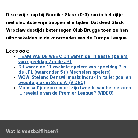
Deze vrije trap bij Gornik - Slask (0-0) kan in het rijtje
met slechtste vrije trappen allertijden. Dat deed Slask
Wroclaw destijds beter tegen Club Brugge toen ze hen
uitschakelden in de voorrondes van de Europa League.
Lees ook:
TEAM VAN DE WEEK: Dit waren de 11 beste spelers
van speeldag 7 in de JPL
Dit waren de 11 zwakste spelers van speeldag 7 in
de JPL (waaronder 5 (!) Mechelen-spelers)
WOW! Stefano Denswil maakt indruk in Italië: goal en
tweede plek in Serie A! (VIDEO)
Moussa Djenepo scoort zijn tweede van het seizoen
... revelatie van de Premier League? (VIDEO)
Wat is voetbalflitsen?