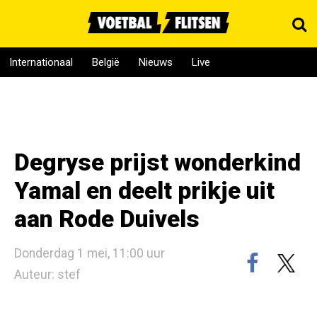
Internationaal
België
Nieuws
Live
Degryse prijst wonderkind
Yamal en deelt prikje uit
aan Rode Duivels
Donderdag 1 mei, 11:00 uur
Auteur: stef