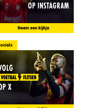
Neem een kijkje
ocials