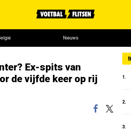
elgië
Nieuws
N
nter? Ex-spits van
r de vijfde keer op rij
1.
2.
3.