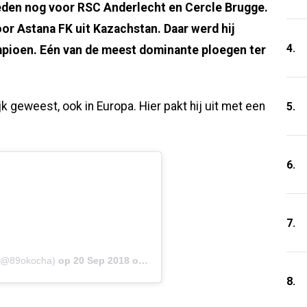
eden nog voor RSC Anderlecht en Cercle Brugge.
oor Astana FK uit Kazachstan. Daar werd hij
4.
ampioen. Eén van de meest dominante ploegen ter
jk geweest, ook in Europa. Hier pakt hij uit met een
5.
6.
7.
 (@89okocha)
op
20 Sep 2018 om 2:46 (PDT)
8.