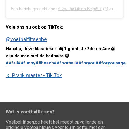
Een bericht gedeeld door
⚡️ Voetbalflitsen België ⚡️
(@voetbalflitsen.be) op
Volg ons nu ook op TikTok:
@voetbalflitsenbe
Hahaha, deze klassieker blijft goed! Je 2de en 4de @
zijn de man met de badmuts 😅
##fail
##funny
##beach
##football
##foryou
##foryoupage
♬ Prank master - Tik Tok
Wat is voetbalflitsen?
Voetbalflitsen.be heeft het meest opvallende en
originele voetbalnieuws voor jou in petto, met een