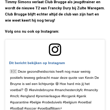
Timmy Simons verlaat Club Brugge als jeugdtrainer en
wordt de nieuwe T2 van Francky Dury bij Zulte Waregem.
Club Brugge blijft echter altijd de club van zijn hart en
wie weet keert hij nog terug!
Volg ons nu ook op Instagram:
Dit bericht bekijken op Instagram
🇧🇪 Deze gezondheidscrisis heeft nog maar weinig
positiefs teweeg gebracht maar deze quote van Kevin De
Bruyne is wel een lichtpuntje 🤩 Hoe hard mis jij het
voetbal? 😞 #kevindebruyne #manchestercityfc #mancity
#mcfc #england #premierleague #krcgenk #genk
#quarantine #belgie #rodeduivels #belgium #voetbal
#football #soccer #voetbalflitsen⚡️