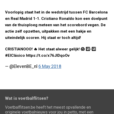
Voorlopig staat het in de wedstrijd tussen FC Barcelona
en Real Madrid 1-1. Cristiano Ronaldo kon een doelpunt
van de thuisploeg meteen van het scorebord vegen. De
actie zelf opzetten, uitpakken met een hakje en
uiteindelijk scoren. Hij staat er toch altijd!
CRISTIANOOO! 🔥 Het staat alweer gelijk! 😱 1️⃣-1️⃣
#ElClásico https://t.co/x76JIDqoOv
— @ElevenBE_nl
6 May 2018
Wat is voetbalflitsen?
Voetbalflitsen.be heeft het meest opvallende en
originele voetbalnieuws voor jou in petto, met een