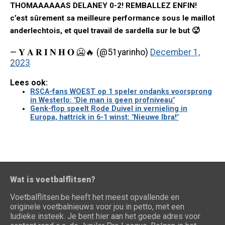
THOMAAAAAAS DELANEY 0-2! REMBALLEZ ENFIN!
c’est sûrement sa meilleure performance sous le maillot
anderlechtois, et quel travail de sardella sur le but 🥵
— 𝐘 𝐀 𝐑 𝐈 𝐍 𝐇 𝐎 🥶🔥 (@51yarinho)
December 1,
2023
Lees ook:
RSCA-fans WOEST op 1 speler ondanks voorsprong
in Westerlo: "Die man is geen profniveau"
Genk-flop speelt Rode Duivel in vernieling in
Europa, hattrick in 6-1 winst: "Nieuwe Ibra!"
Wat is voetbalflitsen?
Voetbalflitsen.be heeft het meest opvallende en
originele voetbalnieuws voor jou in petto, met een
ludieke insteek. Je bent hier aan het goede adres voor