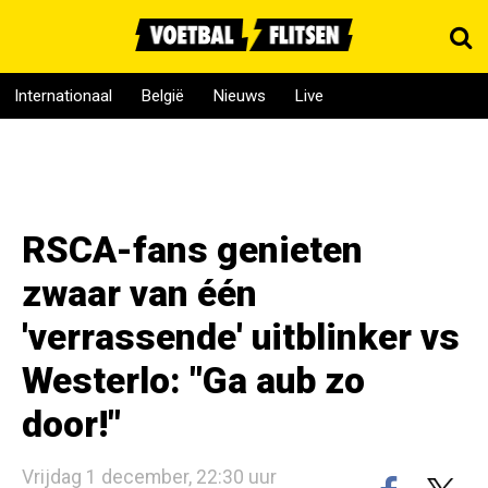
Internationaal
België
Nieuws
Live
RSCA-fans genieten
zwaar van één
'verrassende' uitblinker vs
Westerlo: "Ga aub zo
door!"
Vrijdag 1 december, 22:30 uur