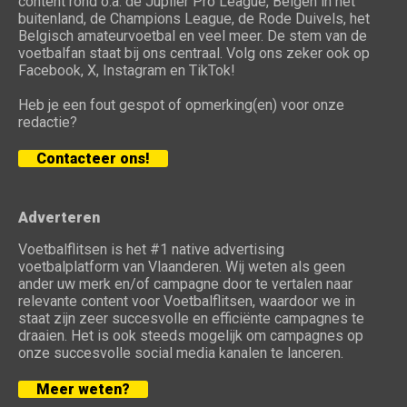
content rond o.a. de Jupiler Pro League, Belgen in het
buitenland, de Champions League, de Rode Duivels, het
Belgisch amateurvoetbal en veel meer. De stem van de
voetbalfan staat bij ons centraal. Volg ons zeker ook op
Facebook, X, Instagram en TikTok!
Heb je een fout gespot of opmerking(en) voor onze
redactie?
Contacteer ons!
Adverteren
Voetbalflitsen is het #1 native advertising
voetbalplatform van Vlaanderen. Wij weten als geen
ander uw merk en/of campagne door te vertalen naar
relevante content voor Voetbalflitsen, waardoor we in
staat zijn zeer succesvolle en efficiënte campagnes te
draaien. Het is ook steeds mogelijk om campagnes op
onze succesvolle social media kanalen te lanceren.
Meer weten?