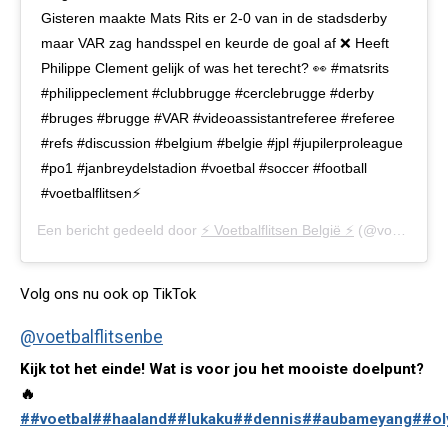
Gisteren maakte Mats Rits er 2-0 van in de stadsderby
maar VAR zag handsspel en keurde de goal af ❌ Heeft
Philippe Clement gelijk of was het terecht? 👀 #matsrits
#philippeclement #clubbrugge #cerclebrugge #derby
#bruges #brugge #VAR #videoassistantreferee #referee
#refs #discussion #belgium #belgie #jpl #jupilerproleague
#po1 #janbreydelstadion #voetbal #soccer #football
#voetbalflitsen⚡️
Een bericht gedeeld door
⚡️ Voetbalflitsen België ⚡️
(@voetbalflitsen.be) op
Volg ons nu ook op TikTok
@voetbalflitsenbe
Kijk tot het einde! Wat is voor jou het mooiste doelpunt?
🔥
##voetbal
##haaland
##lukaku
##dennis
##aubameyang
##ol