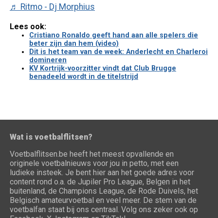
♬ Ritmo - Dj Morphius
Lees ook:
Cristiano Ronaldo geeft hand aan alle spelers die
beter zijn dan hem (video)
Dit is het team van de week: Anderlecht en Charleroi
domineren
KV Kortrijk-voorzitter vindt dat Club Brugge
benadeeld wordt in de titelstrijd
Wat is voetbalflitsen?
Voetbalflitsen.be heeft het meest opvallende en
originele voetbalnieuws voor jou in petto, met een
ludieke insteek. Je bent hier aan het goede adres voor
content rond o.a. de Jupiler Pro League, Belgen in het
buitenland, de Champions League, de Rode Duivels, het
Belgisch amateurvoetbal en veel meer. De stem van de
voetbalfan staat bij ons centraal. Volg ons zeker ook op