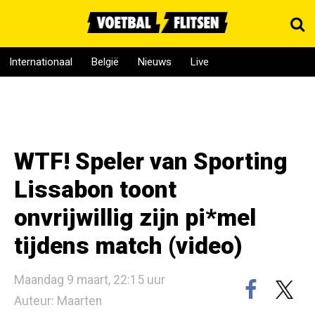
Internationaal
België
Nieuws
Live
WTF! Speler van Sporting
Lissabon toont
onvrijwillig zijn pi*mel
tijdens match (video)
Maandag 9 maart, 22:15 uur
Auteur: Maarten