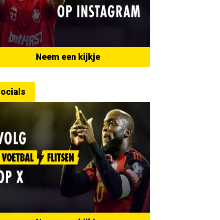
Neem een kijkje
ocials