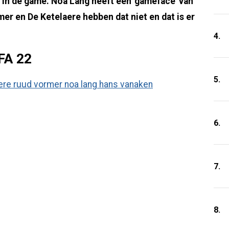
n in de game. Noa Lang heeft een 'gameface' van
rmer en De Ketelaere hebben dat niet en dat is er
4.
IFA 22
5.
6.
7.
8.