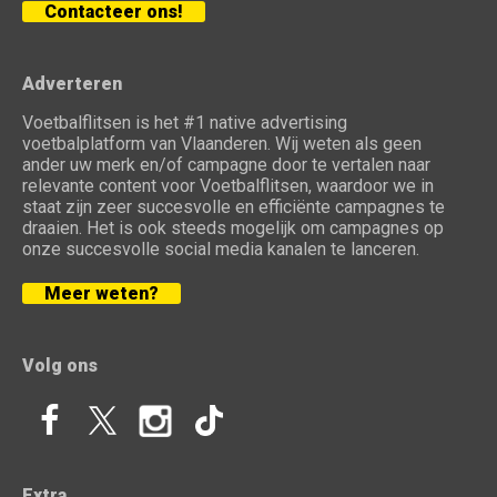
Contacteer ons!
Adverteren
Voetbalflitsen is het #1 native advertising
voetbalplatform van Vlaanderen. Wij weten als geen
ander uw merk en/of campagne door te vertalen naar
relevante content voor Voetbalflitsen, waardoor we in
staat zijn zeer succesvolle en efficiënte campagnes te
draaien. Het is ook steeds mogelijk om campagnes op
onze succesvolle social media kanalen te lanceren.
Meer weten?
Volg ons
Extra