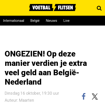
Internationaal
België
Nieuws
Live
ONGEZIEN! Op deze
manier verdien je extra
veel geld aan België-
Nederland
Dinsdag 16 oktober, 19:30 uur
Auteur: Maarten