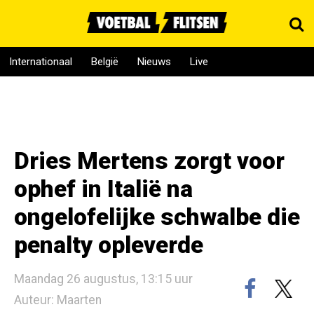
Internationaal
België
Nieuws
Live
Dries Mertens zorgt voor
ophef in Italië na
ongelofelijke schwalbe die
penalty opleverde
Maandag 26 augustus, 13:15 uur
Auteur: Maarten