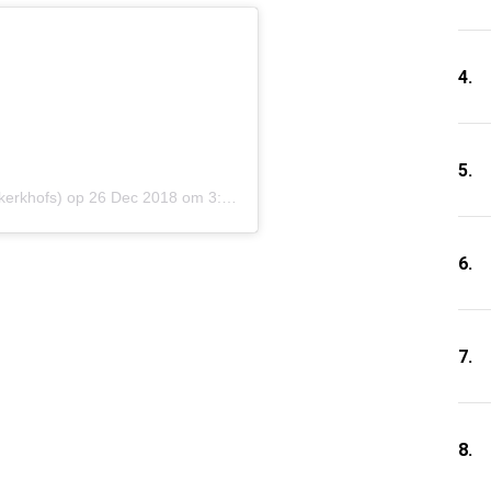
4.
5.
kerkhofs) op
26 Dec 2018 om 3:40 (PST)
6.
7.
8.