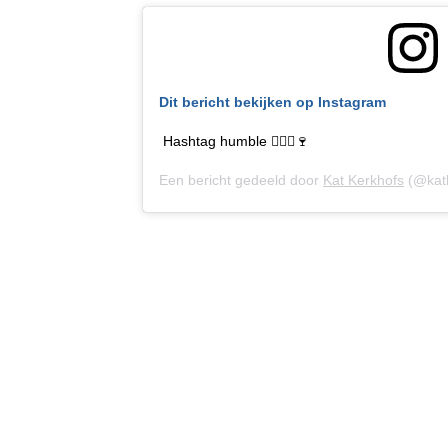
Dit bericht bekijken op Instagram
Hashtag humble 💁🏼‍♀️🍷
Een bericht gedeeld door
Kat Kerkhofs
(@kat