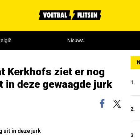
elgië
Nieuws
N
t Kerkhofs ziet er nog
it in deze gewaagde jurk
1.
2.
 uit in deze jurk
3.