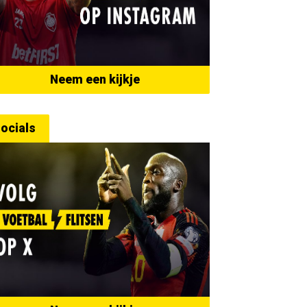
Neem een kijkje
ocials