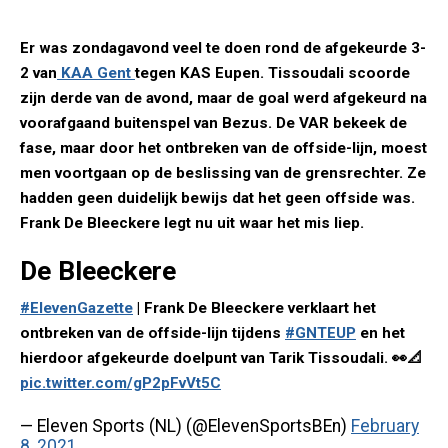
Er was zondagavond veel te doen rond de afgekeurde 3-
2 van
KAA Gent
tegen KAS Eupen. Tissoudali scoorde
zijn derde van de avond, maar de goal werd afgekeurd na
voorafgaand buitenspel van Bezus. De VAR bekeek de
fase, maar door het ontbreken van de offside-lijn, moest
men voortgaan op de beslissing van de grensrechter. Ze
hadden geen duidelijk bewijs dat het geen offside was.
Frank De Bleeckere legt nu uit waar het mis liep.
De Bleeckere
#ElevenGazette
| Frank De Bleeckere verklaart het
ontbreken van de offside-lijn tijdens
#GNTEUP
en het
hierdoor afgekeurde doelpunt van Tarik Tissoudali. 👀📐
pic.twitter.com/gP2pFvVt5C
— Eleven Sports (NL) (@ElevenSportsBEn)
February
8, 2021