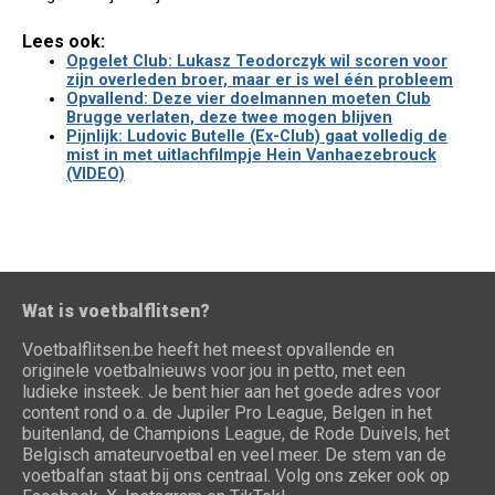
Lees ook:
Opgelet Club: Lukasz Teodorczyk wil scoren voor
zijn overleden broer, maar er is wel één probleem
Opvallend: Deze vier doelmannen moeten Club
Brugge verlaten, deze twee mogen blijven
Pijnlijk: Ludovic Butelle (Ex-Club) gaat volledig de
mist in met uitlachfilmpje Hein Vanhaezebrouck
(VIDEO)
Wat is voetbalflitsen?
Voetbalflitsen.be heeft het meest opvallende en
originele voetbalnieuws voor jou in petto, met een
ludieke insteek. Je bent hier aan het goede adres voor
content rond o.a. de Jupiler Pro League, Belgen in het
buitenland, de Champions League, de Rode Duivels, het
Belgisch amateurvoetbal en veel meer. De stem van de
voetbalfan staat bij ons centraal. Volg ons zeker ook op