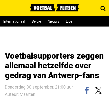
Internationaal
België
Nieuws
Live
Voetbalsupporters zeggen
allemaal hetzelfde over
gedrag van Antwerp-fans
Donderdag 30 september, 21:00 uur
Auteur: Maarten