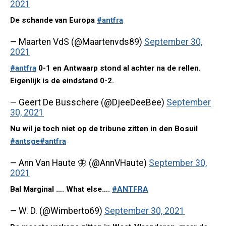
2021
De schande van Europa
#antfra
— Maarten VdS (@Maartenvds89)
September 30,
2021
#antfra
0-1 en Antwaarp stond al achter na de rellen.
Eigenlijk is de eindstand 0-2.
— Geert De Busschere (@DjeeDeeBee)
September
30, 2021
Nu wil je toch niet op de tribune zitten in den Bosuil
#antsge
#antfra
— Ann Van Haute 🦋 (@AnnVHaute)
September 30,
2021
Bal Marginal …. What else….
#ANTFRA
— W. D. (@Wimberto69)
September 30, 2021