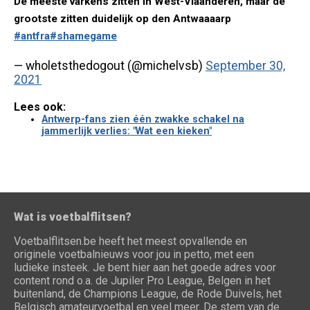
De meeste varkens zitten in West-Vlaanderen, maar de
grootste zitten duidelijk op den Antwaaaarp
#antfra
#shamegame
— wholetsthedogout (@michelvsb)
September 30,
2021
Lees ook:
Antwerp-fans zien één zwakke schakel na
jammerlijk verlies: "Wat een kieken"
Wat is voetbalflitsen?
Voetbalflitsen.be heeft het meest opvallende en
originele voetbalnieuws voor jou in petto, met een
ludieke insteek. Je bent hier aan het goede adres voor
content rond o.a. de Jupiler Pro League, Belgen in het
buitenland, de Champions League, de Rode Duivels, het
Belgisch amateurvoetbal en veel meer. De stem van de