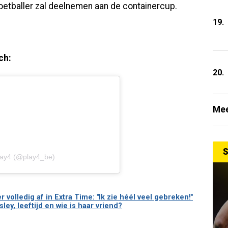
oetballer zal deelnemen aan de containercup.
19.
ch:
20.
Mee
S
lay4 (@play4_be)
volledig af in Extra Time: "Ik zie héél veel gebreken!"
ey, leeftijd en wie is haar vriend?