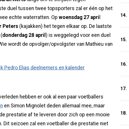
tste duel tussen twee topsporters zal er één op het
14.
wee echte waterratten. Op
woensdag 27 apri
l
r Peters
(kajakken) het tegen elkaar op. De laatste
 (
donderdag 28 april
) is weggelegd voor een duel
15.
 Wie wordt de opvolger/opvolgster van Mathieu van
16.
17.
verleden hebben er ook al een paar voetballers
en
en Simon Mignolet deden allemaal mee, maar
18.
de prestatie af te leveren door zich op een mooie
. Dit seizoen zal een voetballer die prestatie niet