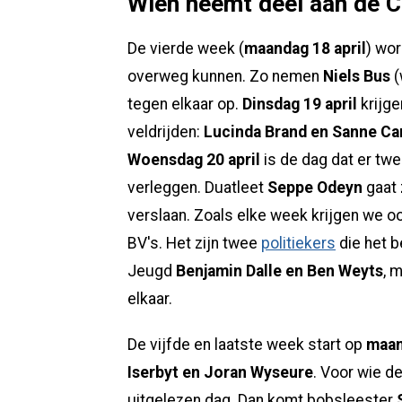
Wien neemt deel aan de C
De vierde week (
maandag 18 april
) wor
overweg kunnen. Zo nemen
Niels Bus
(
tegen elkaar op.
Dinsdag 19 april
krijge
veldrijden:
Lucinda Brand en Sanne Ca
Woensdag 20 april
is de dag dat er t
verleggen. Duatleet
Seppe Odeyn
gaat 
verslaan. Zoals elke week krijgen we o
BV's. Het zijn twee
politiekers
die het b
Jeugd
Benjamin Dalle en Ben Weyts
, 
elkaar.
De vijfde en laatste week start op
maan
Iserbyt en Joran Wyseure
. Voor wie d
uitgelezen dag. Dan komt bobsleester