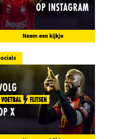
Neem een kijkje
ocials