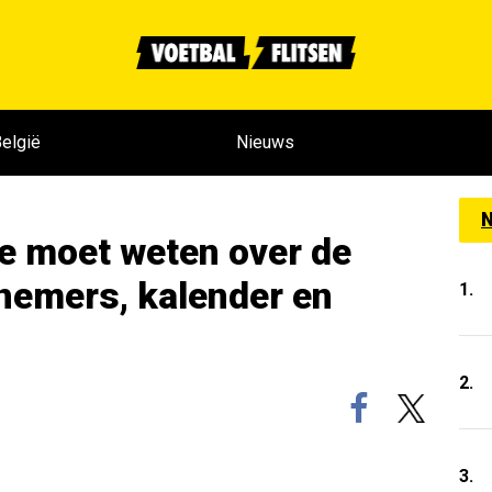
elgië
Nieuws
N
je moet weten over de
nemers, kalender en
1.
2.
3.