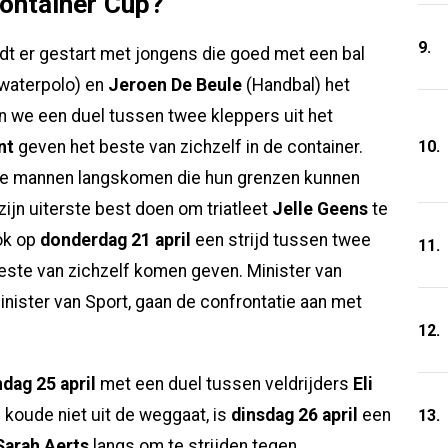
ontainer Cup?
9.
dt er gestart met jongens die goed met een bal
waterpolo) en
Jeroen De Beule
(Handbal) het
n we een duel tussen twee kleppers uit het
10.
nt
geven het beste van zichzelf in de container.
wee mannen langskomen die hun grenzen kunnen
zijn uiterste best doen om triatleet
Jelle Geens
te
ok op
donderdag 21 april
een strijd tussen twee
11.
este van zichzelf komen geven. Minister van
minister van Sport, gaan de confrontatie aan met
12.
dag 25 april
met een duel tussen veldrijders
Eli
e koude niet uit de weggaat, is
dinsdag 26 april
een
13.
Sarah Aerts
langs om te strijden tegen