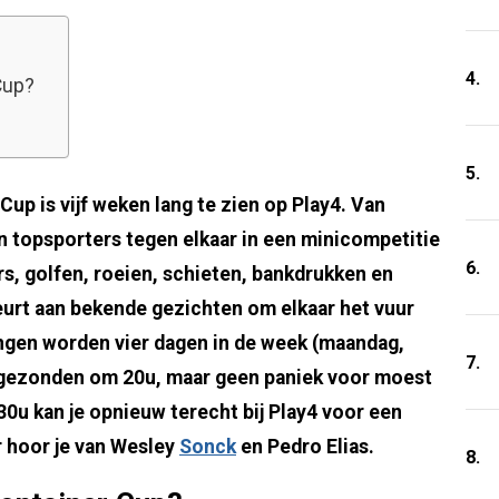
4.
Cup?
5.
up is vijf weken lang te zien op Play4. Van
 topsporters tegen elkaar in een minicompetitie
6.
s, golfen, roeien, schieten, bankdrukken en
eurt aan bekende gezichten om elkaar het vuur
ingen worden vier dagen in de week (maandag,
7.
tgezonden om 20u, maar geen paniek voor moest
30u kan je opnieuw terecht bij Play4 voor een
 hoor je van Wesley
Sonck
en Pedro Elias.
8.