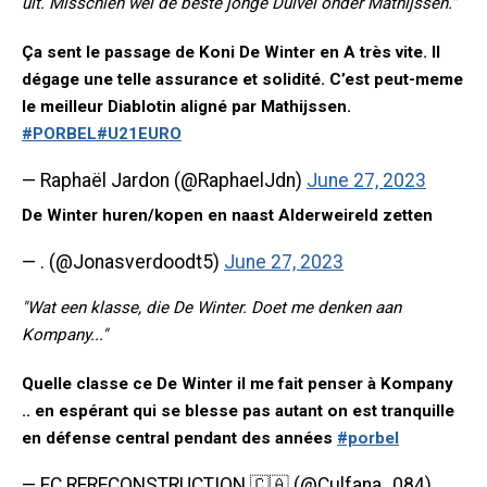
uit. Misschien wel de beste jonge Duivel onder Mathijssen."
Ça sent le passage de Koni De Winter en A très vite. Il
dégage une telle assurance et solidité. C’est peut-meme
le meilleur Diablotin aligné par Mathijssen.
#PORBEL
#U21EURO
— Raphaël Jardon (@RaphaelJdn)
June 27, 2023
De Winter huren/kopen en naast Alderweireld zetten
— . (@Jonasverdoodt5)
June 27, 2023
"Wat een klasse, die De Winter. Doet me denken aan
Kompany..."
Quelle classe ce De Winter il me fait penser à Kompany
.. en espérant qui se blesse pas autant on est tranquille
en défense central pendant des années
#porbel
— FC RERECONSTRUCTION 🇨🇦 (@Culfana_084)