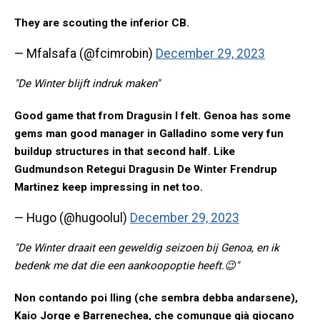
They are scouting the inferior CB.
— Mfalsafa (@fcimrobin)
December 29, 2023
"De Winter blijft indruk maken"
Good game that from Dragusin I felt. Genoa has some
gems man good manager in Galladino some very fun
buildup structures in that second half. Like
Gudmundson Retegui Dragusin De Winter Frendrup
Martinez keep impressing in net too.
— Hugo (@hugoolul)
December 29, 2023
"De Winter draait een geweldig seizoen bij Genoa, en ik
bedenk me dat die een aankoopoptie heeft.😉"
Non contando poi Iling (che sembra debba andarsene),
Kaio Jorge e Barrenechea, che comunque già giocano