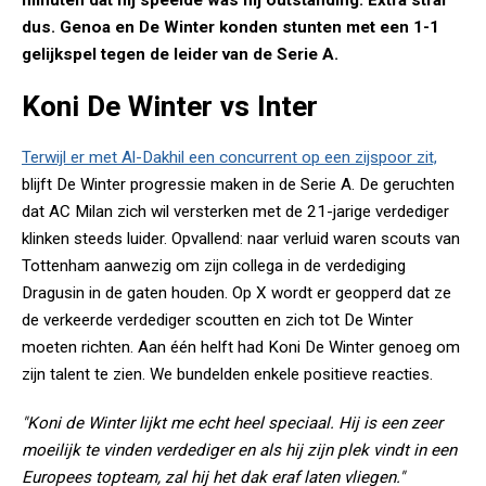
minuten dat hij speelde was hij outstanding. Extra straf
dus. Genoa en De Winter konden stunten met een 1-1
gelijkspel tegen de leider van de Serie A.
Koni De Winter vs Inter
Terwijl er met Al-Dakhil een concurrent op een zijspoor zit,
blijft De Winter progressie maken in de Serie A. De geruchten
dat AC Milan zich wil versterken met de 21-jarige verdediger
klinken steeds luider. Opvallend: naar verluid waren scouts van
Tottenham aanwezig om zijn collega in de verdediging
Dragusin in de gaten houden. Op X wordt er geopperd dat ze
de verkeerde verdediger scoutten en zich tot De Winter
moeten richten. Aan één helft had Koni De Winter genoeg om
zijn talent te zien. We bundelden enkele positieve reacties.
"Koni de Winter lijkt me echt heel speciaal. Hij is een zeer
moeilijk te vinden verdediger en als hij zijn plek vindt in een
Europees topteam, zal hij het dak eraf laten vliegen."