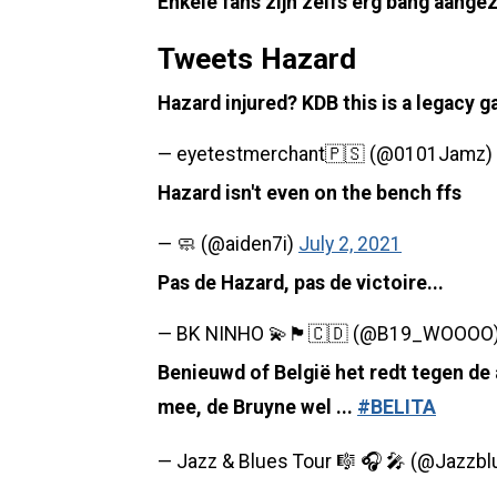
Enkele fans zijn zelfs erg bang aangezi
Tweets Hazard
Hazard injured? KDB this is a legacy 
— eyetestmerchant🇵🇸 (@0101Jamz)
Hazard isn't even on the bench ffs
— 🧼 (@aiden7i)
July 2, 2021
Pas de Hazard, pas de victoire...
— BK NINHO 💫🏴󠁧󠁢󠁥󠁮󠁧󠁿🇨🇩 (@B19_WOOOO
Benieuwd of België het redt tegen de 
mee, de Bruyne wel ...
#BELITA
— Jazz & Blues Tour 🎼 🎧 🎤 (@Jazzb