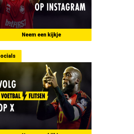
Neem een kijkje
ocials