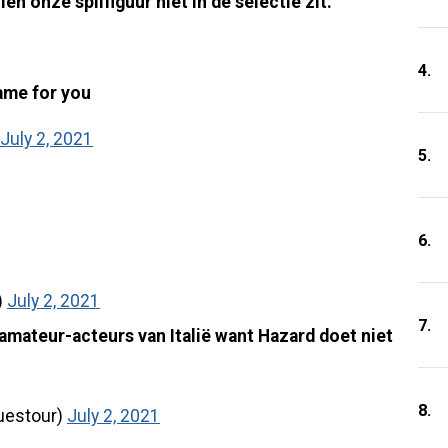
en onze spilfiguur niet in de selectie zit.
4.
game for you
July 2, 2021
5.
6.
)
July 2, 2021
7.
amateur-acteurs van Italië want Hazard doet niet
8.
luestour)
July 2, 2021