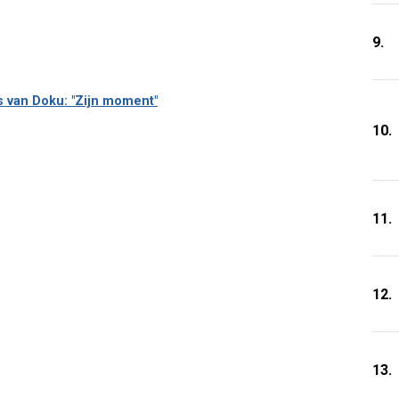
9.
s van Doku: "Zijn moment"
10.
11.
12.
13.