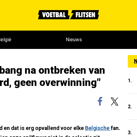
elgië
Nieuws
N
 bang na ontbreken van
rd, geen overwinning"
1.
2.
d en dat is erg opvallend voor elke
Belgische
fan.
3.