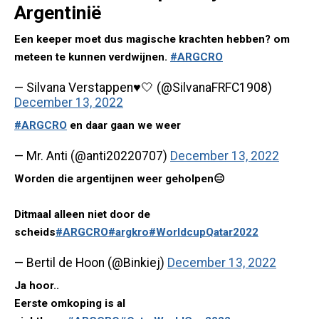
Argentinië
Een keeper moet dus magische krachten hebben? om
meteen te kunnen verdwijnen.
#ARGCRO
— Silvana Verstappen♥️🤍 (@SilvanaFRFC1908)
December 13, 2022
#ARGCRO
en daar gaan we weer
— Mr. Anti (@anti20220707)
December 13, 2022
Worden die argentijnen weer geholpen😑
Ditmaal alleen niet door de
scheids
#ARGCRO
#argkro
#WorldcupQatar2022
— Bertil de Hoon (@Binkiej)
December 13, 2022
Ja hoor..
Eerste omkoping is al