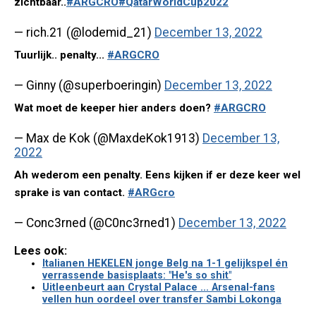
zichtbaar..
#ARGCRO
#QatarWorldCup2022
— rich.21 (@lodemid_21)
December 13, 2022
Tuurlijk.. penalty...
#ARGCRO
— Ginny (@superboeringin)
December 13, 2022
Wat moet de keeper hier anders doen?
#ARGCRO
— Max de Kok (@MaxdeKok1913)
December 13,
2022
Ah wederom een penalty. Eens kijken if er deze keer wel
sprake is van contact.
#ARGcro
— Conc3rned (@C0nc3rned1)
December 13, 2022
Lees ook:
Italianen HEKELEN jonge Belg na 1-1 gelijkspel én
verrassende basisplaats: "He's so shit"
Uitleenbeurt aan Crystal Palace ... Arsenal-fans
vellen hun oordeel over transfer Sambi Lokonga