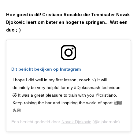
Hoe goed is dit! Cristiano Ronaldo die Tennisster Novak
Djokovic leert om beter en hoger te springen... Wat een
duo ;-)
Dit bericht bekijken op Instagram
I hope I did well in my first lesson, coach :-) It will
definitely be very helpful for my #Djokosmash technique
🤣 It was a great pleasure to train with you @cristiano.
Keep raising the bar and inspiring the world of sport 🙌🏼
💪🏼
Een bericht gedeeld door
Novak Djokovic
(@djokernole) op
27 D