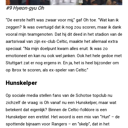
#9 Hyeon-gyu Oh
“De eerste helft was zwaar voor mij,” gaf Oh toe. “Wat kan ik
zeggen? Ik was overtuigd dat ik nog zou scoren, maar ik dank
vooral mijn teamgenoten. Dat hij dit deed in het stadion van de
aartsrivaal van zijn ex-club Celtic, maakte het allemaal extra
speciaal. “Na mijn doelpunt kwam alles eruit. Ik was zo
emotioneel en kan nu ook wel janken. Ook het hele gedoe met
Stuttgart zat er nog ergens in. En ja, het is heel bijzonder om
op Ibrox te scoren, als ex-speler van Celtic.”
Hunskelper
Op sociale media stellen fans van de Schotse topclub nu
zichzelf de vraag: is Oh vanaf nu een Hunskelper, maar wat
betekent dat eigenlijk? Binnen de Celtic-folklore is een
Hunskelper een eretitel. Het woord is een mix van “Hun” – de
spottende bijnaam voor Rangers – en “skelp”, dat in het