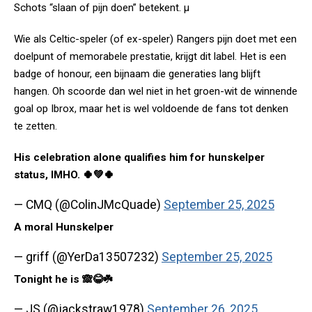
Schots “slaan of pijn doen” betekent. µ
Wie als Celtic-speler (of ex-speler) Rangers pijn doet met een
doelpunt of memorabele prestatie, krijgt dit label. Het is een
badge of honour, een bijnaam die generaties lang blijft
hangen. Oh scoorde dan wel niet in het groen-wit de winnende
goal op Ibrox, maar het is wel voldoende de fans tot denken
te zetten.
His celebration alone qualifies him for hunskelper
status, IMHO. 🍀💚🍀
— CMQ (@ColinJMcQuade)
September 25, 2025
A moral Hunskelper
— griff (@YerDa13507232)
September 25, 2025
Tonight he is 🙈😂☘️
— JS (@jackstraw1978)
September 26, 2025