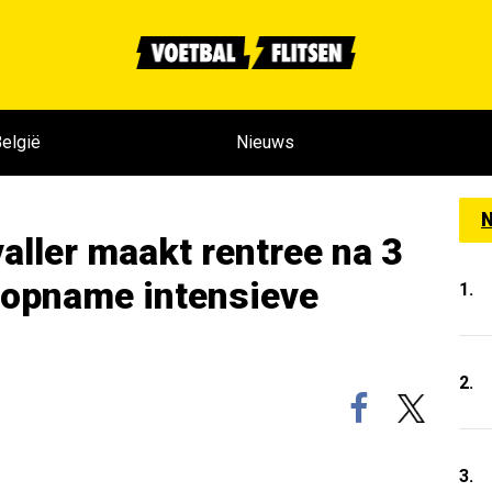
elgië
Nieuws
N
aller maakt rentree na 3
 opname intensieve
1.
2.
3.