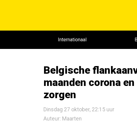
Internationaal
B
Belgische flankaanv
maanden corona en
zorgen
Dinsdag 27 oktober, 22:15 uur
Auteur: Maarten