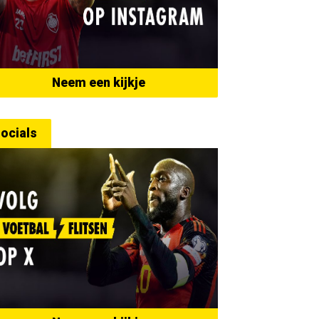
Neem een kijkje
ocials