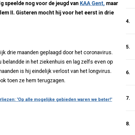
elg speelde nog voor de jeugd van
KAA Gent
,
maar
lem II. Gisteren mocht hij voor het eerst in drie
4.
5.
ijk drie maanden geplaagd door het coronavirus.
 belandde in het ziekenhuis en lag zelfs even op
aanden is hij eindelijk verlost van het longvirus.
6.
ook toen ze hem terugzagen.
7.
liezen: "Op alle mogelijke gebieden waren we beter!"
8.