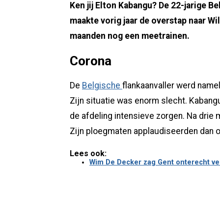
Ken jij Elton Kabangu? De 22-jarige B
maakte vorig jaar de overstap naar Wil
maanden nog een meetrainen.
Corona
De
Belgische
flankaanvaller werd namel
Zijn situatie was enorm slecht. Kabangu
de afdeling intensieve zorgen. Na drie m
Zijn ploegmaten applaudiseerden dan 
Lees ook:
Wim De Decker zag Gent onterecht ver