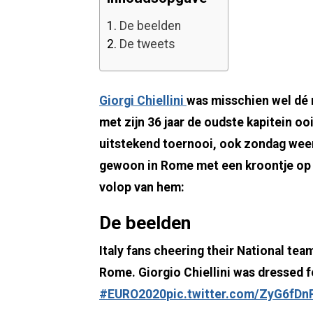
1.
De beelden
2.
De tweets
Giorgi Chiellini
was misschien wel dé m
met zijn 36 jaar de oudste kapitein o
uitstekend toernooi, ook zondag wee
gewoon in Rome met een kroontje op z
volop van hem:
De beelden
Italy fans cheering their National tea
Rome. Giorgio Chiellini was dressed f
#EURO2020
pic.twitter.com/ZyG6fD