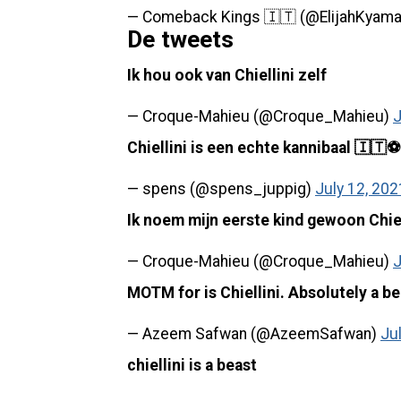
— Comeback Kings 🇮🇹 (@ElijahKyam
De tweets
Ik hou ook van Chiellini zelf
— Croque-Mahieu (@Croque_Mahieu)
J
Chiellini is een echte kannibaal 🇮🇹⚽
— spens (@spens_juppig)
July 12, 202
Ik noem mijn eerste kind gewoon Chiell
— Croque-Mahieu (@Croque_Mahieu)
J
MOTM for is Chiellini. Absolutely a be
— Azeem Safwan (@AzeemSafwan)
Ju
chiellini is a beast