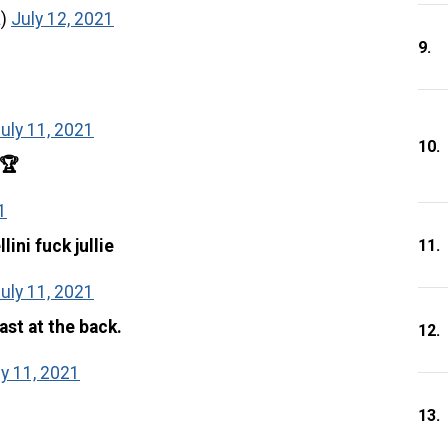
a)
July 12, 2021
9.
uly 11, 2021
10.
️🏆
1
11.
ini fuck jullie
uly 11, 2021
ast at the back.
12.
ly 11, 2021
13.