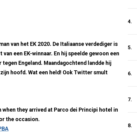
4.
an van het EK 2020. De Italiaanse verdediger is
5.
oit van een EK-winnaar. En hij speelde gewoon een
r tegen Engeland. Maandagochtend landde hij
ijn hoofd. Wat een held! Ook Twitter smult
6.
7.
m when they arrived at Parco dei Principi hotel in
or the occasion.
8.
nPBA