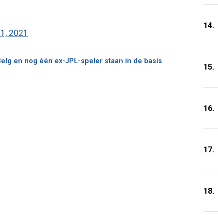
14.
11, 2021
 Belg en nog één ex-JPL-speler staan in de basis
15.
16.
17.
18.