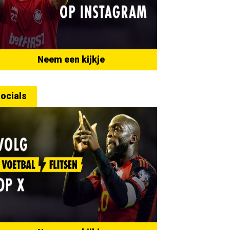
Neem een kijkje
ocials