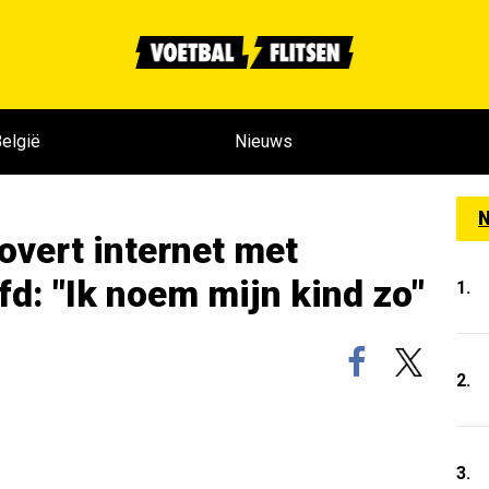
elgië
Nieuws
N
rovert internet met
fd: "Ik noem mijn kind zo"
1.
2.
3.