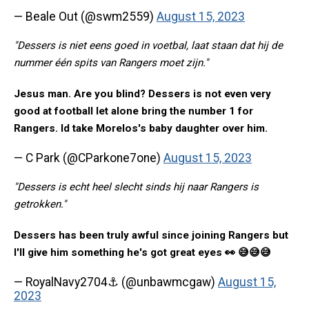
— Beale Out (@swm2559)
August 15, 2023
"Dessers is niet eens goed in voetbal, laat staan dat hij de
nummer één spits van Rangers moet zijn."
Jesus man. Are you blind? Dessers is not even very
good at football let alone bring the number 1 for
Rangers. Id take Morelos's baby daughter over him.
— C Park (@CParkone7one)
August 15, 2023
"Dessers is echt heel slecht sinds hij naar Rangers is
getrokken."
Dessers has been truly awful since joining Rangers but
I'll give him something he's got great eyes 👀 😅😅😅
— RoyalNavy2704⚓ (@unbawmcgaw)
August 15,
2023