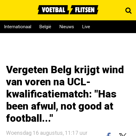
Internationaal
België
Nieuws
Live
Vergeten Belg krijgt wind
van voren na UCL-
kwalificatiematch: "Has
been afwul, not good at
football..."
Woensdag 16 augustus, 11:17 uur