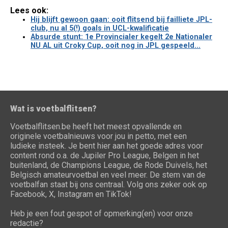
Lees ook:
Hij blijft gewoon gaan: ooit flitsend bij failliete JPL-
club, nu al 5(!) goals in UCL-kwalificatie
Absurde stunt: 1e Provincialer kegelt 2e Nationaler
NU AL uit Croky Cup, ooit nog in JPL gespeeld...
Wat is voetbalflitsen?
Voetbalflitsen.be heeft het meest opvallende en
originele voetbalnieuws voor jou in petto, met een
ludieke insteek. Je bent hier aan het goede adres voor
content rond o.a. de Jupiler Pro League, Belgen in het
buitenland, de Champions League, de Rode Duivels, het
Belgisch amateurvoetbal en veel meer. De stem van de
voetbalfan staat bij ons centraal. Volg ons zeker ook op
Facebook, X, Instagram en TikTok!
Heb je een fout gespot of opmerking(en) voor onze
redactie?