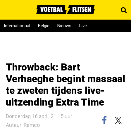
Internationaal
België
Nieuws
Live
Throwback: Bart
Verhaeghe begint massaal
te zweten tijdens live-
uitzending Extra Time
Donderdag 16 april, 21:15 uur
Auteur: Remco