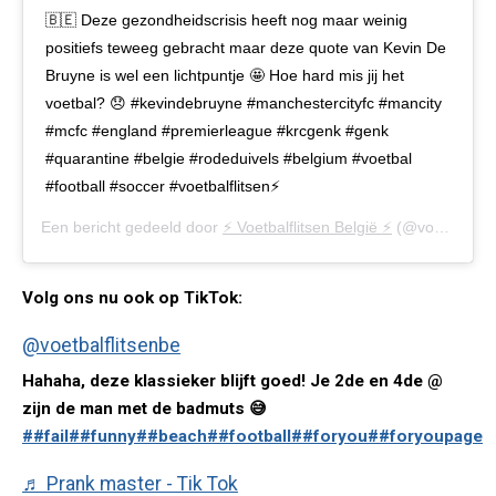
🇧🇪 Deze gezondheidscrisis heeft nog maar weinig
positiefs teweeg gebracht maar deze quote van Kevin De
Bruyne is wel een lichtpuntje 🤩 Hoe hard mis jij het
voetbal? 😞 #kevindebruyne #manchestercityfc #mancity
#mcfc #england #premierleague #krcgenk #genk
#quarantine #belgie #rodeduivels #belgium #voetbal
#football #soccer #voetbalflitsen⚡️
Een bericht gedeeld door
⚡️ Voetbalflitsen België ⚡️
(@voetbalflitsen.be) op
Volg ons nu ook op TikTok:
@voetbalflitsenbe
Hahaha, deze klassieker blijft goed! Je 2de en 4de @
zijn de man met de badmuts 😅
##fail
##funny
##beach
##football
##foryou
##foryoupage
♬ Prank master - Tik Tok