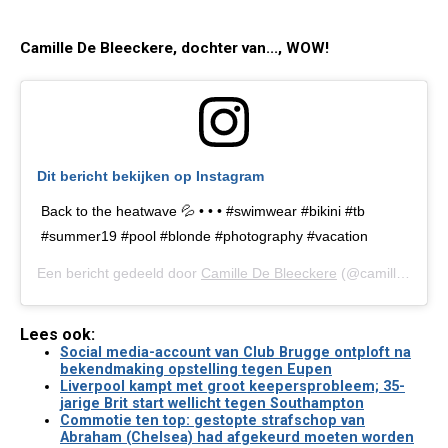
Camille De Bleeckere, dochter van..., WOW!
Dit bericht bekijken op Instagram
Back to the heatwave 💦 • • • #swimwear #bikini #tb
#summer19 #pool #blonde #photography #vacation
Een bericht gedeeld door
Camille De Bleeckere
(@camilledebleeckere) op
Lees ook:
Social media-account van Club Brugge ontploft na
bekendmaking opstelling tegen Eupen
Liverpool kampt met groot keepersprobleem; 35-
jarige Brit start wellicht tegen Southampton
Commotie ten top: gestopte strafschop van
Abraham (Chelsea) had afgekeurd moeten worden