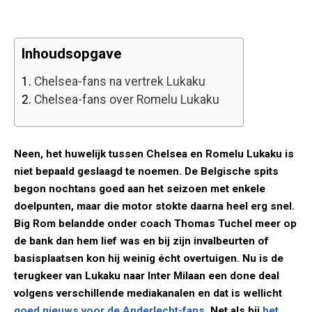
Inhoudsopgave
1.
Chelsea-fans na vertrek Lukaku
2.
Chelsea-fans over Romelu Lukaku
Neen, het huwelijk tussen Chelsea en Romelu Lukaku is
niet bepaald geslaagd te noemen. De Belgische spits
begon nochtans goed aan het seizoen met enkele
doelpunten, maar die motor stokte daarna heel erg snel.
Big Rom belandde onder coach Thomas Tuchel meer op
de bank dan hem lief was en bij zijn invalbeurten of
basisplaatsen kon hij weinig écht overtuigen. Nu is de
terugkeer van Lukaku naar Inter Milaan een done deal
volgens verschillende mediakanalen en dat is wellicht
goed nieuws voor de Anderlecht-fans
. Net als bij
het