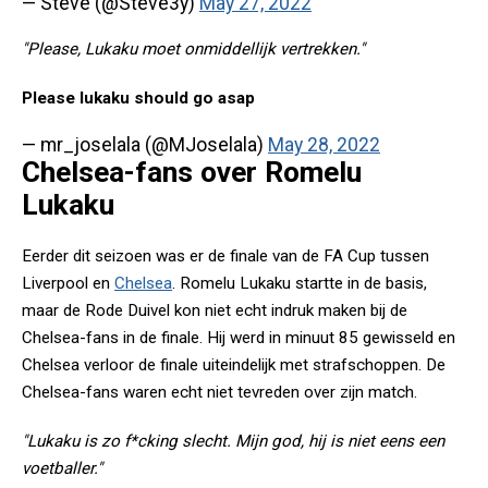
— Steve (@Steve3y)
May 27, 2022
"Please, Lukaku moet onmiddellijk vertrekken."
Please lukaku should go asap
— mr_joselala (@MJoselala)
May 28, 2022
Chelsea-fans over Romelu
Lukaku
Eerder dit seizoen was er de finale van de FA Cup tussen
Liverpool en
Chelsea
. Romelu Lukaku startte in de basis,
maar de Rode Duivel kon niet echt indruk maken bij de
Chelsea-fans in de finale. Hij werd in minuut 85 gewisseld en
Chelsea verloor de finale uiteindelijk met strafschoppen. De
Chelsea-fans waren echt niet tevreden over zijn match.
"Lukaku is zo f*cking slecht. Mijn god, hij is niet eens een
voetballer."