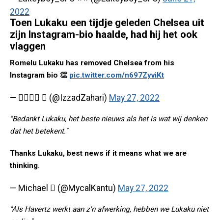
2022
Toen Lukaku een tijdje geleden Chelsea uit
zijn Instagram-bio haalde, had hij het ook
vlaggen
Romelu Lukaku has removed Chelsea from his
Instagram bio 👏
pic.twitter.com/n697ZyviKt
— 𝕴𝖏𝖆𝖉  (@IzzadZahari)
May 27, 2022
"Bedankt Lukaku, het beste nieuws als het is wat wij denken
dat het betekent."
Thanks Lukaku, best news if it means what we are
thinking.
— Michael  (@MycalKantu)
May 27, 2022
"Als Havertz werkt aan z'n afwerking, hebben we Lukaku niet