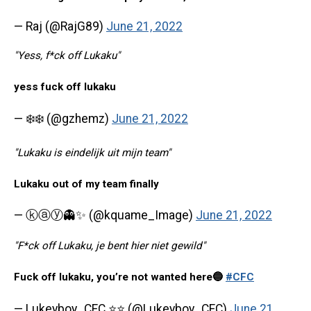
— Raj (@RajG89)
June 21, 2022
"Yess, f*ck off Lukaku"
yess fuck off lukaku
— ❄️❄️ (@gzhemz)
June 21, 2022
"Lukaku is eindelijk uit mijn team"
Lukaku out of my team finally
— ⓚⓐⓨ👻✨ (@kquame_Image)
June 21, 2022
"F*ck off Lukaku, je bent hier niet gewild"
Fuck off lukaku, you’re not wanted here🔵
#CFC
— Lukeyboy_CFC ⭐⭐ (@Lukeyboy_CFC)
June 21,