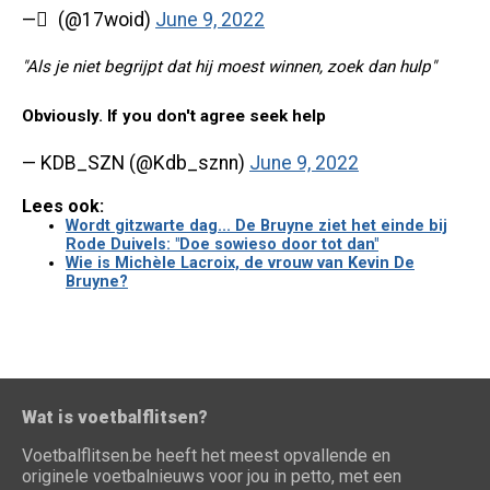
— ً (@17woid)
June 9, 2022
"Als je niet begrijpt dat hij moest winnen, zoek dan hulp"
Obviously. If you don't agree seek help
— KDB_SZN (@Kdb_sznn)
June 9, 2022
Lees ook:
Wordt gitzwarte dag... De Bruyne ziet het einde bij
Rode Duivels: "Doe sowieso door tot dan"
Wie is Michèle Lacroix, de vrouw van Kevin De
Bruyne?
Wat is voetbalflitsen?
Voetbalflitsen.be heeft het meest opvallende en
originele voetbalnieuws voor jou in petto, met een