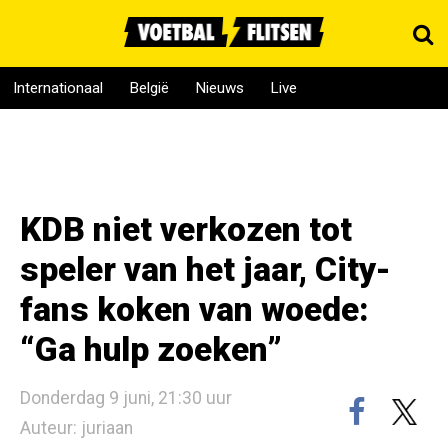
Internationaal
België
Nieuws
Live
KDB niet verkozen tot
speler van het jaar, City-
fans koken van woede:
“Ga hulp zoeken”
Donderdag 9 juni, 21:30 uur
Auteur: juriaan