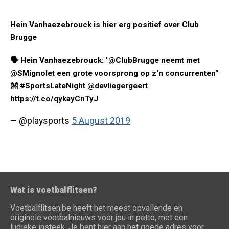
Hein Vanhaezebrouck is hier erg positief over Club
Brugge
🗣 Hein Vanhaezebrouck: "@ClubBrugge neemt met
@SMignolet een grote voorsprong op z'n concurrenten"
👐 #SportsLateNight @devliegergeert
https://t.co/qykayCnTyJ
— @playsports
5 August 2019
Wat is voetbalflitsen?
Voetbalflitsen.be heeft het meest opvallende en
originele voetbalnieuws voor jou in petto, met een
ludieke insteek. Je bent hier aan het goede adres voor