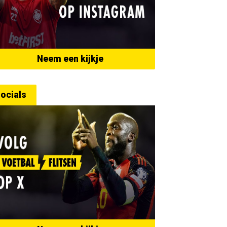
Neem een kijkje
ocials