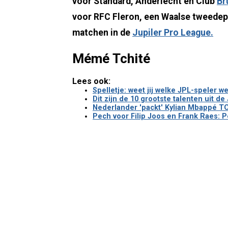
voor Standard, Anderlecht en Club
Br
voor RFC Fleron, een Waalse tweedepro
matchen in de
Jupiler Pro League.
Mémé Tchité
Lees ook:
Spelletje: weet jij welke JPL-speler 
Dit zijn de 10 grootste talenten uit d
Nederlander 'packt' Kylian Mbappé TO
Pech voor Filip Joos en Frank Raes: