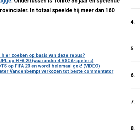
ugge
. Ondertussen is Tchité 36 jaar en spelende
vincialer. In totaal speelde hij meer dan 160
4.
5.
we hier zoeken op basis van deze rebus?
e JPL op FIFA 20 (waaronder 4 RSCA-spelers)
TS op FIFA 20 en wordt helemaal gek! (VIDEO)
 Peter Vandenbempt verkozen tot beste commentator
6.
7.
8.