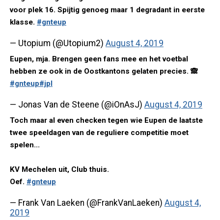
voor plek 16. Spijtig genoeg maar 1 degradant in eerste
klasse.
#gnteup
— Utopium (@Utopium2)
August 4, 2019
Eupen, mja. Brengen geen fans mee en het voetbal
hebben ze ook in de Oostkantons gelaten precies. 🙈
#gnteup
#jpl
— Jonas Van de Steene (@iOnAsJ)
August 4, 2019
Toch maar al even checken tegen wie Eupen de laatste
twee speeldagen van de reguliere competitie moet
spelen...
KV Mechelen uit, Club thuis.
Oef.
#gnteup
— Frank Van Laeken (@FrankVanLaeken)
August 4,
2019