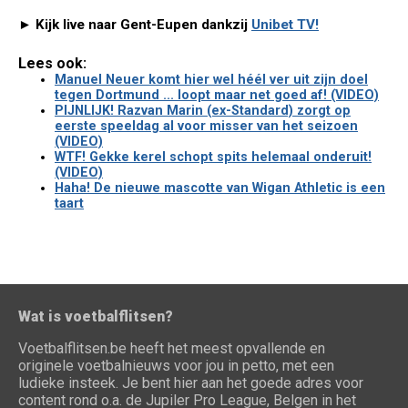
► Kijk live naar Gent-Eupen dankzij
Unibet TV!
Lees ook:
Manuel Neuer komt hier wel héél ver uit zijn doel
tegen Dortmund ... loopt maar net goed af! (VIDEO)
PIJNLIJK! Razvan Marin (ex-Standard) zorgt op
eerste speeldag al voor misser van het seizoen
(VIDEO)
WTF! Gekke kerel schopt spits helemaal onderuit!
(VIDEO)
Haha! De nieuwe mascotte van Wigan Athletic is een
taart
Wat is voetbalflitsen?
Voetbalflitsen.be heeft het meest opvallende en
originele voetbalnieuws voor jou in petto, met een
ludieke insteek. Je bent hier aan het goede adres voor
content rond o.a. de Jupiler Pro League, Belgen in het