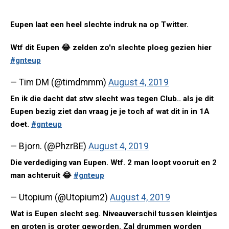
Eupen laat een heel slechte indruk na op Twitter.
Wtf dit Eupen 😂 zelden zo'n slechte ploeg gezien hier
#gnteup
— Tim DM (@timdmmm)
August 4, 2019
En ik die dacht dat stvv slecht was tegen Club.. als je dit
Eupen bezig ziet dan vraag je je toch af wat dit in in 1A
doet.
#gnteup
— Bjorn. (@PhzrBE)
August 4, 2019
Die verdediging van Eupen. Wtf. 2 man loopt vooruit en 2
man achteruit 😂
#gnteup
— Utopium (@Utopium2)
August 4, 2019
Wat is Eupen slecht seg. Niveauverschil tussen kleintjes
en groten is groter geworden. Zal drummen worden