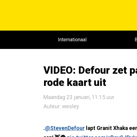
Internationaal
B
VIDEO: Defour zet p
rode kaart uit
Maandag 23 januari, 11:15 uur
Auteur: wesley
.
@StevenDefour
lapt Granit Xhaka​ ee