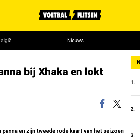
elgië
Nieuws
N
anna bij Xhaka en lokt
1.
2.
n panna en zijn tweede rode kaart van het seizoen
3.