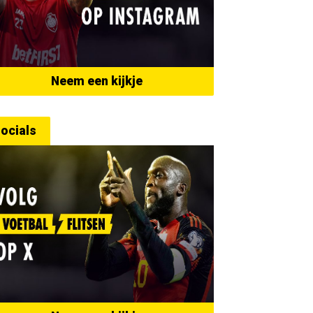
Neem een kijkje
ocials