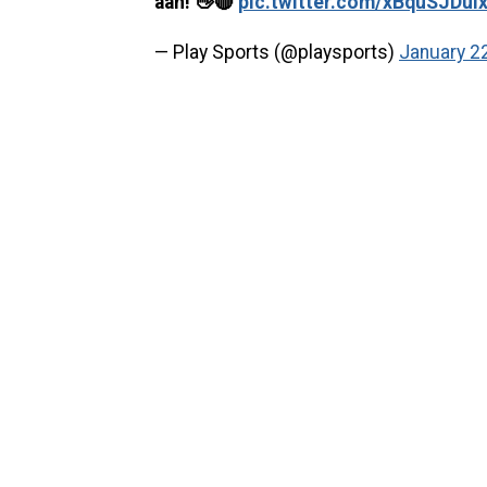
aan! 👋🔴
pic.twitter.com/xBquSJDuI
— Play Sports (@playsports)
January 2