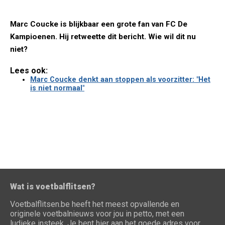
Marc Coucke is blijkbaar een grote fan van FC De
Kampioenen. Hij retweette dit bericht. Wie wil dit nu
niet?
Lees ook:
Marc Coucke denkt aan stoppen als voorzitter: "Het
is niet normaal"
Wat is voetbalflitsen?
Voetbalflitsen.be heeft het meest opvallende en
originele voetbalnieuws voor jou in petto, met een
ludieke insteek. Je bent hier aan het goede adres voor