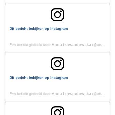
Dit bericht bekijken op Instagram
Een bericht gedeeld door 𝗔𝗻𝗻𝗮 𝗟𝗲𝘄𝗮𝗻𝗱𝗼𝘄𝘀𝗸𝗮 (@annalewandowskahpba)
Dit bericht bekijken op Instagram
Een bericht gedeeld door 𝗔𝗻𝗻𝗮 𝗟𝗲𝘄𝗮𝗻𝗱𝗼𝘄𝘀𝗸𝗮 (@annalewandowskahpba)