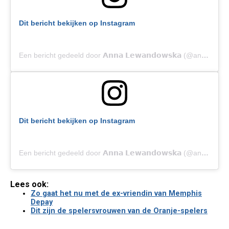
Dit bericht bekijken op Instagram
Een bericht gedeeld door 𝗔𝗻𝗻𝗮 𝗟𝗲𝘄𝗮𝗻𝗱𝗼𝘄𝘀𝗸𝗮 (@annalewandowskahpba)
Dit bericht bekijken op Instagram
Een bericht gedeeld door 𝗔𝗻𝗻𝗮 𝗟𝗲𝘄𝗮𝗻𝗱𝗼𝘄𝘀𝗸𝗮 (@annalewandowskahpba)
Lees ook:
Zo gaat het nu met de ex-vriendin van Memphis
Depay
Dit zijn de spelersvrouwen van de Oranje-spelers