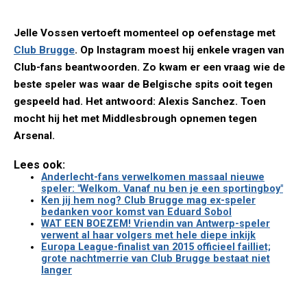
Jelle Vossen vertoeft momenteel op oefenstage met
Club Brugge
. Op Instagram moest hij enkele vragen van
Club-fans beantwoorden. Zo kwam er een vraag wie de
beste speler was waar de Belgische spits ooit tegen
gespeeld had. Het antwoord: Alexis Sanchez. Toen
mocht hij het met Middlesbrough opnemen tegen
Arsenal.
Lees ook:
Anderlecht-fans verwelkomen massaal nieuwe
speler: "Welkom. Vanaf nu ben je een sportingboy"
Ken jij hem nog? Club Brugge mag ex-speler
bedanken voor komst van Eduard Sobol
WAT EEN BOEZEM! Vriendin van Antwerp-speler
verwent al haar volgers met hele diepe inkijk
Europa League-finalist van 2015 officieel failliet;
grote nachtmerrie van Club Brugge bestaat niet
langer