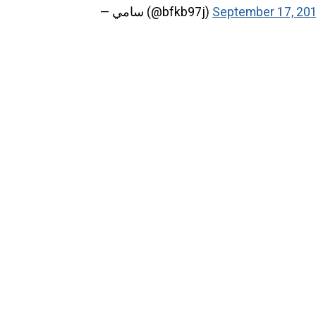
— سامي (@bfkb97j)
September 17, 20