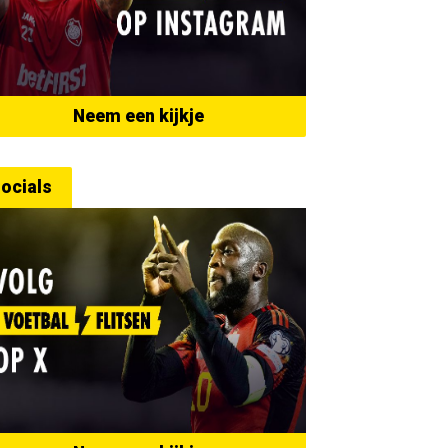
Neem een kijkje
ocials