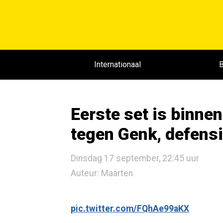
Internationaal
B
Eerste set is binne
tegen Genk, defensi
Dinsdag 17 september, 22:45 uur
Auteur: Maarten
pic.twitter.com/FQhAe99aKX