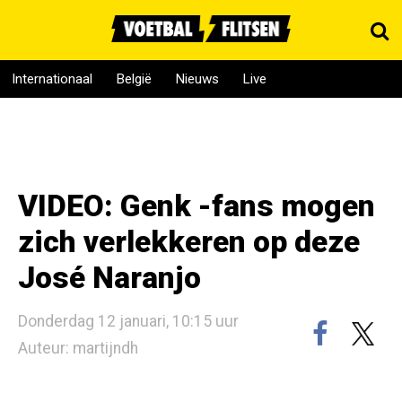
Internationaal
België
Nieuws
Live
VIDEO: Genk -fans mogen
zich verlekkeren op deze
José Naranjo
Donderdag 12 januari, 10:15 uur
Auteur: martijndh