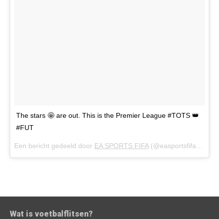
The stars 🤩 are out. This is the Premier League #TOTS 👑
#FUT
Een bericht gedeeld door
EA SPORTS FIFA
(@easportsfifa) op
4 
Wat is voetbalflitsen?