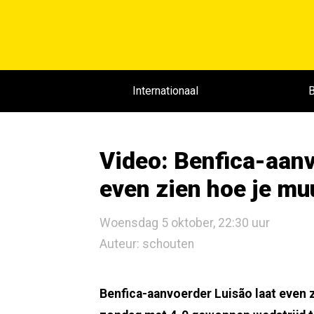
Internationaal
B
Video: Benfica-aanv
even zien hoe je muu
Woensdag 5 oktober, 22:30 uur
Auteur: schouten
Benfica-aanvoerder Luisão laat even z