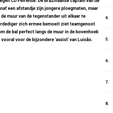
gen CD Feirense. De Braziliaanse captain van de
anaf een afstandje zijn jongere ploegmaten, maar
n de muur van de tegenstander uit elkaar te
4.
verdediger zich ermee bemoeit ziet teamgenoot
om de bal perfect langs de muur in de bovenhoek
5.
 vooral voor de bijzondere 'assist' van Luisão.
6.
7.
8.