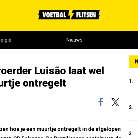
elgië
Nieuws
N
oerder Luisão laat wel
rtje ontregelt
1.
2.
ien hoe je een muurtje ontregelt in de afgelopen
3.