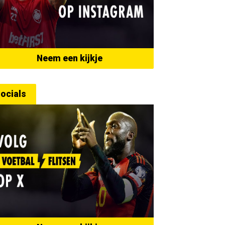
Neem een kijkje
ocials