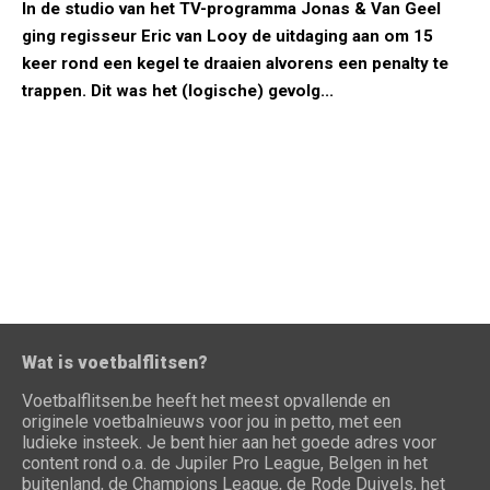
In de studio van het TV-programma Jonas & Van Geel
ging regisseur Eric van Looy de uitdaging aan om 15
keer rond een kegel te draaien alvorens een penalty te
trappen. Dit was het (logische) gevolg...
Wat is voetbalflitsen?
Voetbalflitsen.be heeft het meest opvallende en
originele voetbalnieuws voor jou in petto, met een
ludieke insteek. Je bent hier aan het goede adres voor
content rond o.a. de Jupiler Pro League, Belgen in het
buitenland, de Champions League, de Rode Duivels, het