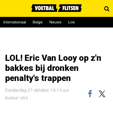
Internationaal
België
Nieuws
Live
LOL! Eric Van Looy op z'n
bakkes bij dronken
penalty's trappen
Donderdag 27 oktober, 10:15 uur
Auteur: elro