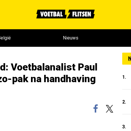
elgië
Nieuws
N
d: Voetbalanalist Paul
zo-pak na handhaving
1.
2.
3.