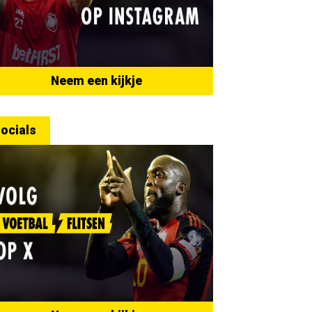
Neem een kijkje
ocials