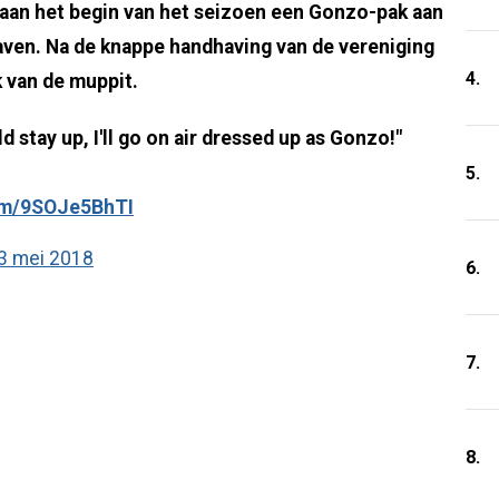
aan het begin van het seizoen een Gonzo-pak aan
haven. Na de knappe handhaving van de vereniging
4.
k van de muppit.
d stay up, I'll go on air dressed up as Gonzo!"
5.
com/9SOJe5BhTI
3 mei 2018
6.
7.
8.