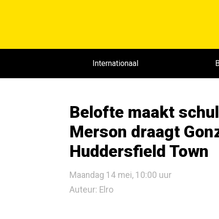
Internationaal
B
Belofte maakt schul
Merson draagt Gon
Huddersfield Town
Maandag 14 mei, 10:00 uur
Auteur: Elro