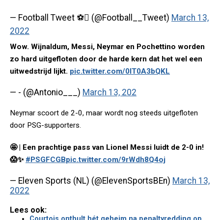
— Football Tweet ⚽ (@Football__Tweet)
March 13,
2022
Wow. Wijnaldum, Messi, Neymar en Pochettino worden
zo hard uitgefloten door de harde kern dat het wel een
uitwedstrijd lijkt.
pic.twitter.com/0IT0A3bQKL
— - (@Antonio___)
March 13, 202
Neymar scoort de 2-0, maar wordt nog steeds uitgefloten
door PSG-supporters.
🤩 | Een prachtige pass van Lionel Messi luidt de 2-0 in!
😱✨
#PSGFCGB
pic.twitter.com/9rWdh8Q4oj
— Eleven Sports (NL) (@ElevenSportsBEn)
March 13,
2022
Lees ook:
Courtois onthult hét geheim na penaltyredding op