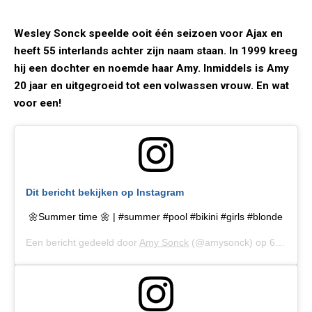
Wesley Sonck speelde ooit één seizoen voor Ajax en
heeft 55 interlands achter zijn naam staan. In 1999 kreeg
hij een dochter en noemde haar Amy. Inmiddels is Amy
20 jaar en uitgegroeid tot een volwassen vrouw. En wat
voor een!
Dit bericht bekijken op Instagram
🌼Summer time 🌼 | #summer #pool #bikini #girls #blonde
Een bericht gedeeld door
Amy Sonck
(@amysonck) op
6 Aug 2019 om 11:33 (PDT)