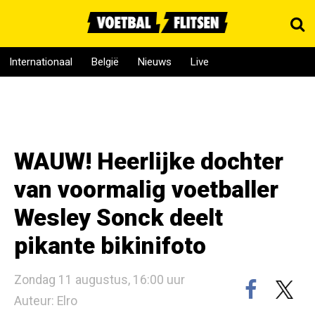
Internationaal
België
Nieuws
Live
WAUW! Heerlijke dochter
van voormalig voetballer
Wesley Sonck deelt
pikante bikinifoto
Zondag 11 augustus, 16:00 uur
Auteur: Elro