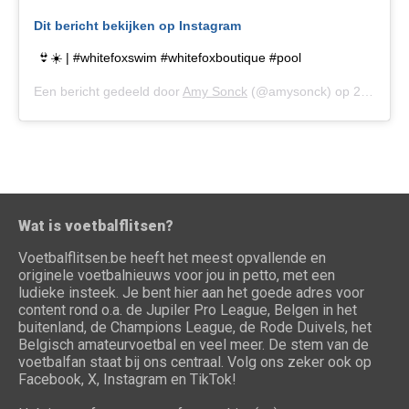
Dit bericht bekijken op Instagram
👙☀️ | #whitefoxswim #whitefoxboutique #pool
Een bericht gedeeld door
Amy Sonck
(@amysonck) op
24 Mei 2019 om 9:23 (PDT)
Wat is voetbalflitsen?
Voetbalflitsen.be heeft het meest opvallende en
originele voetbalnieuws voor jou in petto, met een
ludieke insteek. Je bent hier aan het goede adres voor
content rond o.a. de Jupiler Pro League, Belgen in het
buitenland, de Champions League, de Rode Duivels, het
Belgisch amateurvoetbal en veel meer. De stem van de
voetbalfan staat bij ons centraal. Volg ons zeker ook op
Facebook, X, Instagram en TikTok!