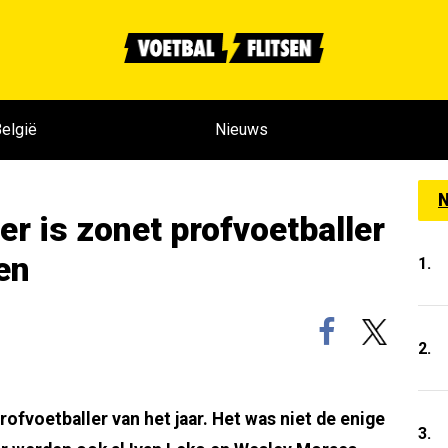
elgië
Nieuws
N
er is zonet profvoetballer
en
1.
2.
ofvoetballer van het jaar. Het was niet de enige
3.