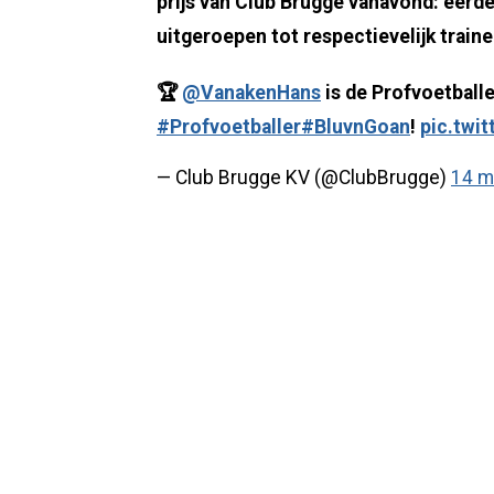
prijs van Club Brugge vanavond: eerd
uitgeroepen tot respectievelijk traine
🏆
@VanakenHans
is de Profvoetballe
#Profvoetballer
#BluvnGoan
!
pic.twi
— Club Brugge KV (@ClubBrugge)
14 m