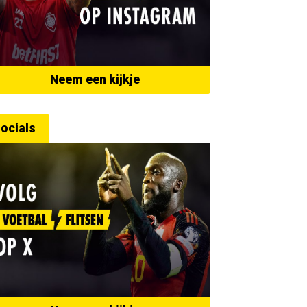
Neem een kijkje
ocials