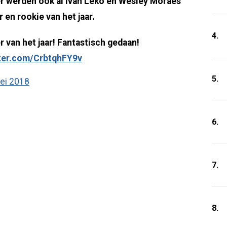
er werden ook al Ivan Leko en Wesley Moraes
r en rookie van het jaar.
4.
r van het jaar! Fantastisch gedaan!
tter.com/CrbtqhFY9v
5.
ei 2018
6.
7.
8.