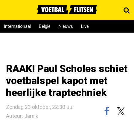
Internationaal
België
Nieuws
Live
RAAK! Paul Scholes schiet
voetbalspel kapot met
heerlijke traptechniek
Zondag 23 oktober, 22:30 uur
Auteur: Jarnik