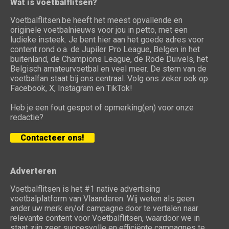
Wat is voetbalflitsen?
Voetbalflitsen.be heeft het meest opvallende en
originele voetbalnieuws voor jou in petto, met een
ludieke insteek. Je bent hier aan het goede adres voor
content rond o.a. de Jupiler Pro League, Belgen in het
buitenland, de Champions League, de Rode Duivels, het
Belgisch amateurvoetbal en veel meer. De stem van de
voetbalfan staat bij ons centraal. Volg ons zeker ook op
Facebook, X, Instagram en TikTok!
Heb je een fout gespot of opmerking(en) voor onze
redactie?
Contacteer ons!
Adverteren
Voetbalflitsen is het #1 native advertising
voetbalplatform van Vlaanderen. Wij weten als geen
ander uw merk en/of campagne door te vertalen naar
relevante content voor Voetbalflitsen, waardoor we in
staat zijn zeer succesvolle en efficiënte campagnes te