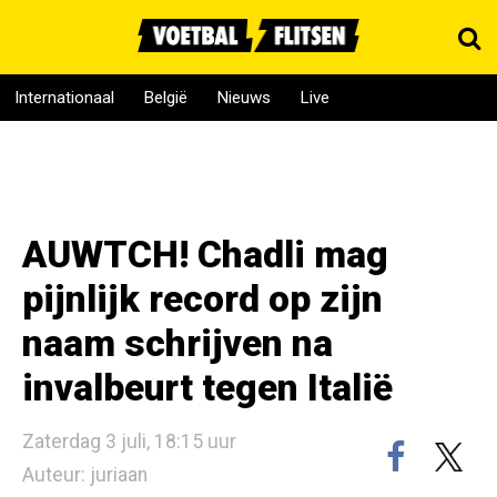
Internationaal
België
Nieuws
Live
AUWTCH! Chadli mag
pijnlijk record op zijn
naam schrijven na
invalbeurt tegen Italië
Zaterdag 3 juli, 18:15 uur
Auteur: juriaan