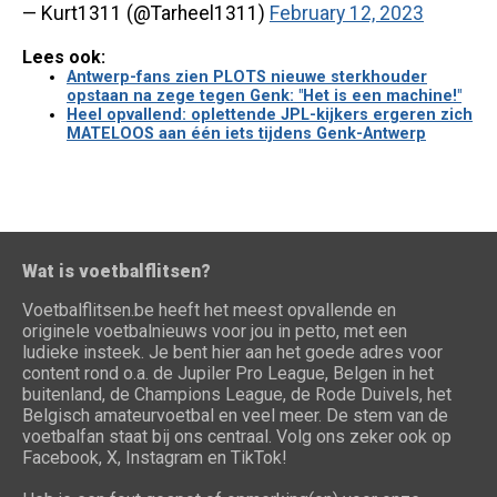
— Kurt1311 (@Tarheel1311)
February 12, 2023
Lees ook:
Antwerp-fans zien PLOTS nieuwe sterkhouder
opstaan na zege tegen Genk: "Het is een machine!"
Heel opvallend: oplettende JPL-kijkers ergeren zich
MATELOOS aan één iets tijdens Genk-Antwerp
Wat is voetbalflitsen?
Voetbalflitsen.be heeft het meest opvallende en
originele voetbalnieuws voor jou in petto, met een
ludieke insteek. Je bent hier aan het goede adres voor
content rond o.a. de Jupiler Pro League, Belgen in het
buitenland, de Champions League, de Rode Duivels, het
Belgisch amateurvoetbal en veel meer. De stem van de
voetbalfan staat bij ons centraal. Volg ons zeker ook op
Facebook, X, Instagram en TikTok!