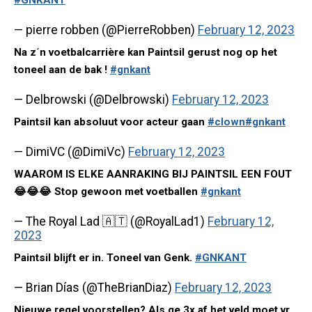
#GNKANT
— pierre robben (@PierreRobben)
February 12, 2023
Na z´n voetbalcarrière kan Paintsil gerust nog op het
toneel aan de bak !
#gnkant
— Delbrowski (@Delbrowski)
February 12, 2023
Paintsil kan absoluut voor acteur gaan
#clown
#gnkant
— DimiVC (@DimiVc)
February 12, 2023
WAAROM IS ELKE AANRAKING BIJ PAINTSIL EEN FOUT
😂😂😂 Stop gewoon met voetballen
#gnkant
— The Royal Lad 🇦🇹 (@RoyalLad1)
February 12,
2023
Paintsil blijft er in. Toneel van Genk.
#GNKANT
— Brian Días (@TheBrianDiaz)
February 12, 2023
Nieuwe regel voorstellen? Als ge 3x af het veld moet vr