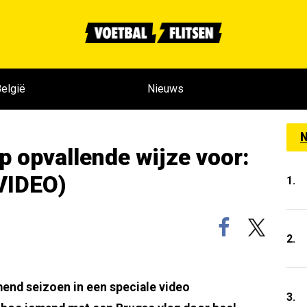
elgië
Nieuws
N
op opvallende wijze voor:
(VIDEO)
1.
2.
mend seizoen in een speciale video
3.