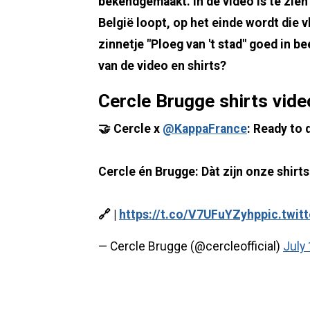
bekendgemaakt. In de video is te zie
België loopt, op het einde wordt die v
zinnetje "Ploeg van 't stad" goed in b
van de video en shirts?
Cercle Brugge shirts vide
🤝 Cercle x
@KappaFrance
: Ready to 
Cercle én Brugge: Dàt zijn onze shirts
🔗 |
https://t.co/V7UFuYZyhp
pic.twi
— Cercle Brugge (@cercleofficial)
July