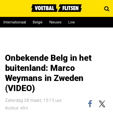
Internationaal
België
Nieuws
Live
Onbekende Belg in het
buitenland: Marco
Weymans in Zweden
(VIDEO)
Zaterdag 28 maart, 15:15 uur
Auteur: elro