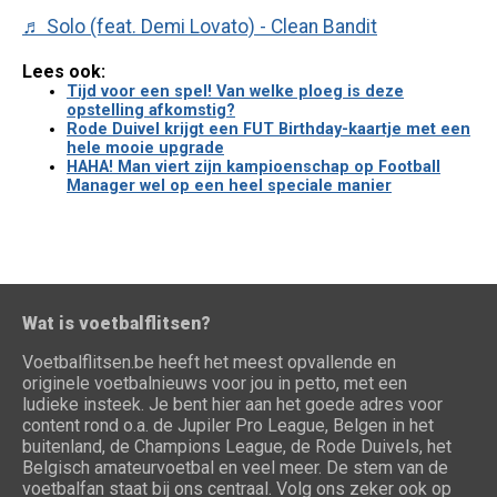
♬ Solo (feat. Demi Lovato) - Clean Bandit
Lees ook:
Tijd voor een spel! Van welke ploeg is deze
opstelling afkomstig?
Rode Duivel krijgt een FUT Birthday-kaartje met een
hele mooie upgrade
HAHA! Man viert zijn kampioenschap op Football
Manager wel op een heel speciale manier
Wat is voetbalflitsen?
Voetbalflitsen.be heeft het meest opvallende en
originele voetbalnieuws voor jou in petto, met een
ludieke insteek. Je bent hier aan het goede adres voor
content rond o.a. de Jupiler Pro League, Belgen in het
buitenland, de Champions League, de Rode Duivels, het
Belgisch amateurvoetbal en veel meer. De stem van de
voetbalfan staat bij ons centraal. Volg ons zeker ook op