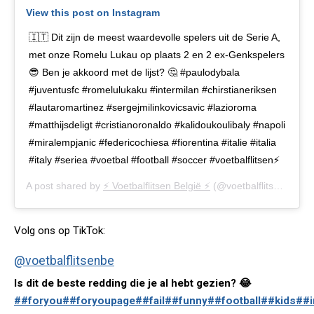
View this post on Instagram
🇮🇹 Dit zijn de meest waardevolle spelers uit de Serie A,
met onze Romelu Lukau op plaats 2 en 2 ex-Genkspelers
😎 Ben je akkoord met de lijst? 🤔 #paulodybala
#juventusfc #romelulukaku #intermilan #chirstianeriksen
#lautaromartinez #sergejmilinkovicsavic #lazioroma
#matthijsdeligt #cristianoronaldo #kalidoukoulibaly #napoli
#miralempjanic #federicochiesa #fiorentina #italie #italia
#italy #seriea #voetbal #football #soccer #voetbalflitsen⚡️
A post shared by
⚡️ Voetbalflitsen België ⚡️
(@voetbalflitsen.be) on
Volg ons op TikTok:
@voetbalflitsenbe
Is dit de beste redding die je al hebt gezien? 😂
##foryou
##foryoupage
##fail
##funny
##football
##kids
##i